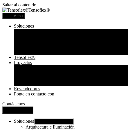
Saltar al contenido
Tensoflex®
Menu
Soluciones
Arquitectura e Iluminación
Comunicación visual
Acústica
Lámparas Personalizadas
Lámparas Tensoflex
Tensoflex®
Proyectos
Proyectos Comerciales
Proyectos Residenciales
Telas Impresas
Lámparas
Revendedores
Ponte en contacto con
Contáctenos
Cerrar Menú
Soluciones
Mostrar submenú
Arquitectura e Iluminación