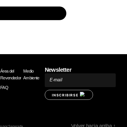
Newsletter
Área del
Medio
Revendedor
Ambiente
E-mail
FAQ
INSCRIBIRSE
Volver hacia arriba
↑
do por Saparada