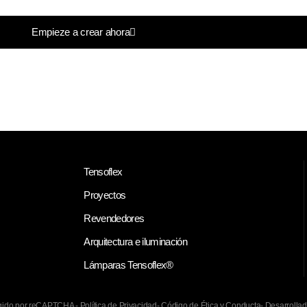
Empieze a crear ahora
Tensoflex
Proyectos
Revendedores
Arquitectura e iluminación
Lámparas Tensoflex®
tegido por reCAPTCHA -
Política de Privacidad
-
Código de Ética y Conducta
-
Desarrolla