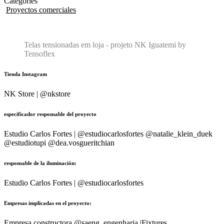
Categories
Proyectos comerciales
Telas tensionadas em loja - projeto NK Iguatemi by
Tensoflex
Tienda Instagram
NK Store | @nkstore
especificador responsable del proyecto
Estudio Carlos Fortes | @estudiocarlosfortes @natalie_klein_duek
@estudiotupi @dea.vosgueritchian
responsable de la iluminación:
Estudio Carlos Fortes | @estudiocarlosfortes
Empresas implicadas en el proyecto:
Empresa constructora @saeng_engenharia |Fixtures