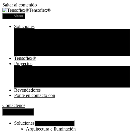
Saltar al contenido
Tensoflex®
Menu
Soluciones
Arquitectura e Iluminación
Comunicación visual
Acústica
Lámparas Personalizadas
Lámparas Tensoflex
Tensoflex®
Proyectos
Proyectos Comerciales
Proyectos Residenciales
Telas Impresas
Lámparas
Revendedores
Ponte en contacto con
Contáctenos
Cerrar Menú
Soluciones
Mostrar submenú
Arquitectura e Iluminación