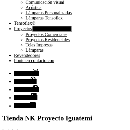
Comunicación visual
Acústica
Lámparas Personalizadas
Lámparas Tensoflex
Tensoflex®
Proyectos
Mostrar submenú
Proyectos Comerciales
Proyectos Residenciales
Telas Impresas
Lámparas
Revendedores
Ponte en contacto con
Instagram
Pinterest
Facebook
Linkedin
Youtube
Tienda NK Proyecto Iguatemi