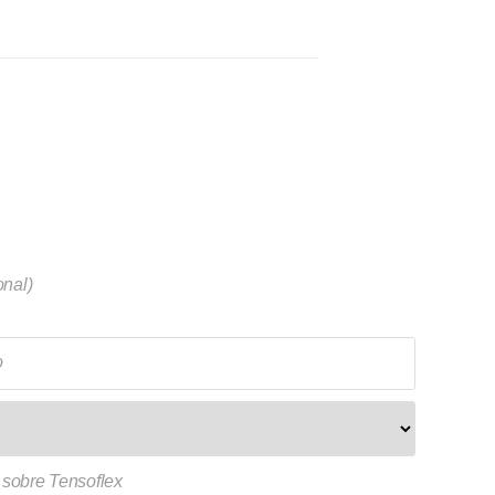
onal)
o
 sobre Tensoflex