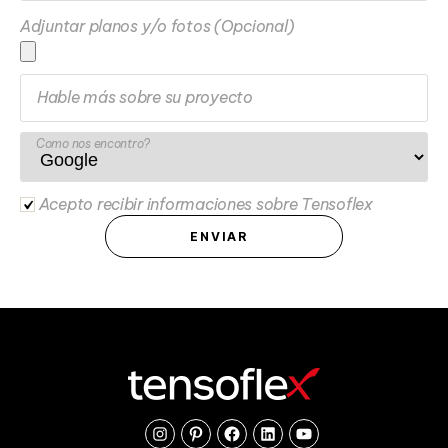
Adjuntar planos y/o fotos (Opcional)
Hable más sobre su proyecto
Como nos encontro?
Acepto recibir informaciones sobre Tensoflex
ENVIAR
Instagram
Pinterest
Facebook
Linkedin
Youtube