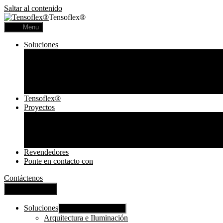
Saltar al contenido
Tensoflex®
Menu
Soluciones
Arquitectura e Iluminación
Comunicación visual
Acústica
Lámparas Personalizadas
Lámparas Tensoflex
Tensoflex®
Proyectos
Proyectos Comerciales
Proyectos Residenciales
Telas Impresas
Lámparas
Revendedores
Ponte en contacto con
Contáctenos
Cerrar Menú
Soluciones
Mostrar submenú
Arquitectura e Iluminación