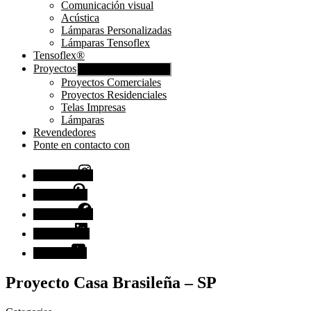
Comunicación visual
Acústica
Lámparas Personalizadas
Lámparas Tensoflex
Tensoflex®
Proyectos
Mostrar submenú
Proyectos Comerciales
Proyectos Residenciales
Telas Impresas
Lámparas
Revendedores
Ponte en contacto con
Instagram
Pinterest
Facebook
Linkedin
Youtube
Proyecto Casa Brasileña – SP