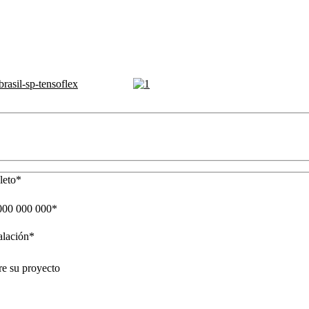
eto*
 000 000 000*
alación*
e su proyecto