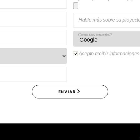
Hable más sobre su proyect
Como nos encontro?
Acepto recibir informaciones
ENVIAR