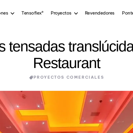
ones
Tensoflex®
Proyectos
Revendedores
Pont
s tensadas translúcid
Restaurant
Categories
PROYECTOS COMERCIALES