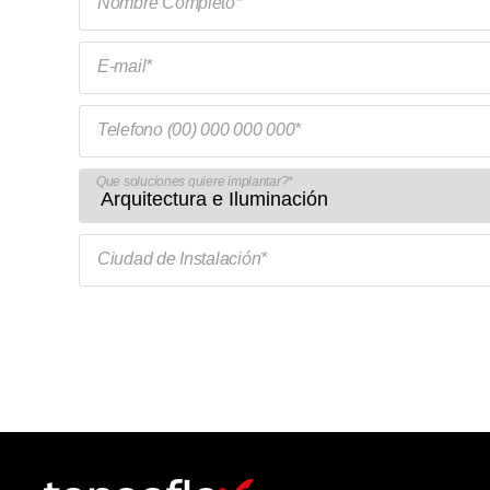
Nombre Completo*
E-mail*
Telefono (00) 000 000 000*
Que soluciones quiere implantar?*
Ciudad de Instalación*