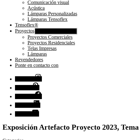
Comunicación visual
Acústica
Lámparas Personalizadas
Lámparas Tensoflex
Tensoflex®
Proyectos
Mostrar submenú
Proyectos Comerciales
Proyectos Residenciales
Telas Impresas
Lámparas
Revendedores
Ponte en contacto con
Instagram
Pinterest
Facebook
Linkedin
Youtube
Exposición Artefacto Proyecto 2023, Tema