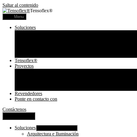
Saltar al contenido
Tensoflex®
Menu
Soluciones
Arquitectura e Iluminación
Comunicación visual
Acústica
Lámparas Personalizadas
Lámparas Tensoflex
Tensoflex®
Proyectos
Proyectos Comerciales
Proyectos Residenciales
Telas Impresas
Lámparas
Revendedores
Ponte en contacto con
Contáctenos
Cerrar Menú
Soluciones
Mostrar submenú
Arquitectura e Iluminación