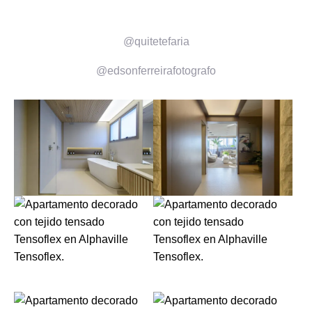
@quitetefaria
@edsonferreirafotografo